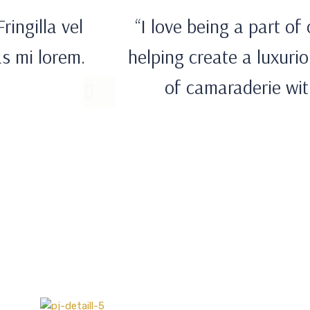
ringilla vel
“I love being a part o
as mi lorem.
helping create a luxuri
of camaraderie wit